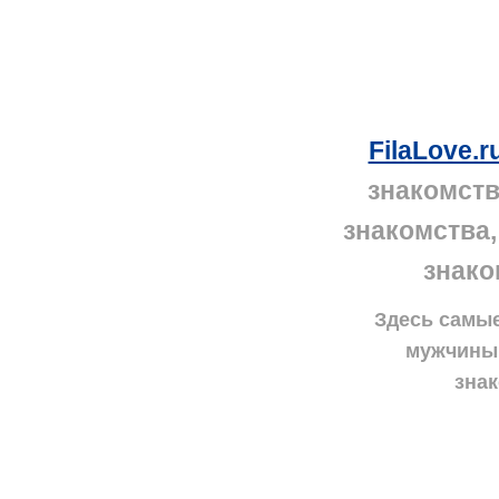
FilaLove.r
знакомств
знакомства
знако
Здесь самые
мужчины.
знак