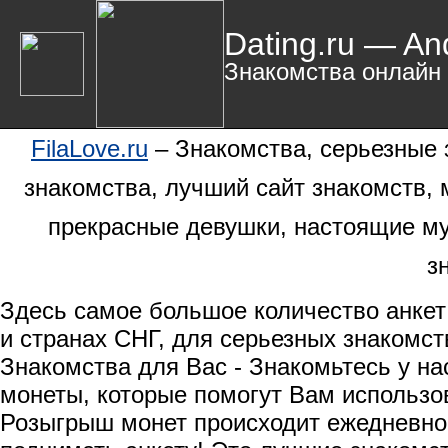
Dating.ru — An
Знакомства онлайн
FilaLove.ru
– Знакомства, серьезные 
знакомства, лучший сайт знакомств,
прекрасные девушки, настоящие м
з
Здесь самое большое количество анкет
и странах СНГ, для серьезных знакомст
Знакомства для Вас - Знакомьтесь у на
монеты, которые помогут Вам использов
Розыгрыш монет происходит ежедневно,