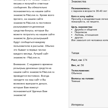
Знакомства
письма и получайте ответные
сообщения. Вы обязательно
Познакомлюсь:
с парнем в возрасте 36-40 лет
познакомитесь на нашем сайте
знакомств FilaLove.ru. Кроме всего
Кого я хочу найти:
прочего, на нашем сайте
Просьба к неадекватным лично
пожалуйста, не пишите.
знакомств FilaLove.ru постоянно
разыгрываются денежные
Цель знакомства:
Дружба и общение
средства-бонусы, которые Вы
Переписка
можете потратить на нашем сайте
Любовь, отношения
другое:
знакомств. Даты розыгрышей
Все зависит от человека кот
будут сообщаться каждому
пользователю в рассылке. Обычно
это бывает в первых числах
Типаж
каждого месяца. Лучший сайт
знакомств - FilaLove.ru.
Рост, см:
174
Внимание. С недавнего времени
Вес, кг:
56
розыгрыш денежных средств на
Телосложение:
нашем сайте знакомств FilaLove.ru
Обычное
проводится постоянно. Всегда
Волосы на голове:
заходите на наш сайт и Вы
Темные
возможно выиграете деньги,
которые Вам помогут
познакомиться! Удачных Вам
знакомств!
Интересы