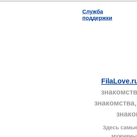
Служба
поддержки
FilaLove.r
знакомств
знакомства
знако
Здесь самые
мужчины.