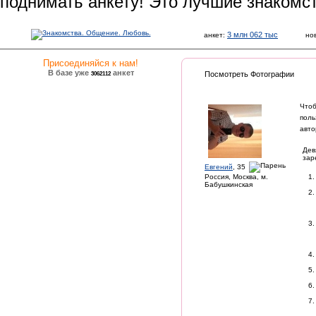
поднимать анкету! Это лучшие знакомс
3 млн 062 тыс
анкет:
но
Присоединяйся к нам!
В базе уже
анкет
3062112
Посмотреть Фотографии
Чтоб
поль
авто
Дев
зар
Евгений
, 35
Россия, Москва, м.
Бабушкинская